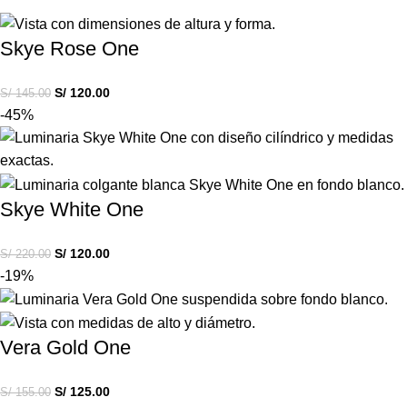
Skye Rose One
S/
120.00
S/
145.00
-45%
Skye White One
S/
120.00
S/
220.00
-19%
Vera Gold One
S/
125.00
S/
155.00