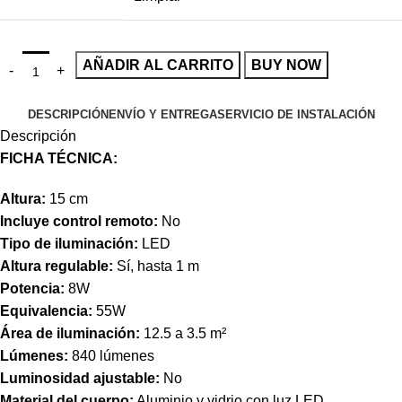
AÑADIR AL CARRITO
BUY NOW
DESCRIPCIÓN
ENVÍO Y ENTREGA
SERVICIO DE INSTALACIÓN
Descripción
FICHA TÉCNICA:
Altura:
15 cm
Incluye control remoto:
No
Tipo de iluminación:
LED
Altura regulable:
Sí, hasta 1 m
Potencia:
8W
Equivalencia:
55W
Área de iluminación:
12.5 a 3.5 m²
Lúmenes:
840 lúmenes
Luminosidad ajustable:
No
Material del cuerpo:
Aluminio y vidrio con luz LED