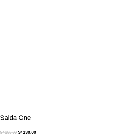
Saida One
S/
130.00
S/
155.00