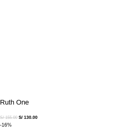
Ruth One
S/
130.00
S/
155.00
-16%