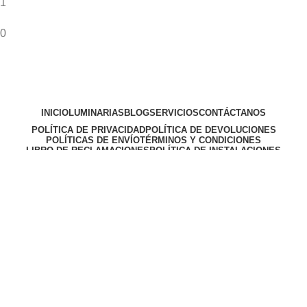
1
0
INICIO
LUMINARIAS
BLOG
SERVICIOS
CONTÁCTANOS
POLÍTICA DE PRIVACIDAD
POLÍTICA DE DEVOLUCIONES
POLÍTICAS DE ENVÍO
TÉRMINOS Y CONDICIONES
LIBRO DE RECLAMACIONES
POLÍTICA DE INSTALACIONES
Síguenos:
Mooderna, todos los derechos reservados 2024
Click to enlarge
Facebook
Instagram
WhatsApp
Utilizamos cookies para mejorar su experiencia en nuestro sitio
web. Al navegar por este sitio web, aceptas el uso que