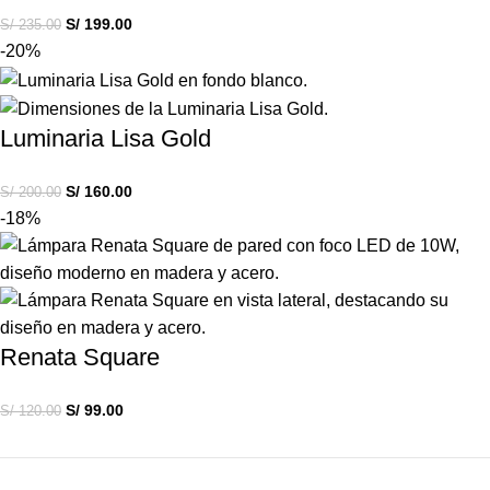
S/
199.00
S/
235.00
-20%
Luminaria Lisa Gold
S/
160.00
S/
200.00
-18%
Renata Square
S/
99.00
S/
120.00