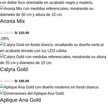
Aronia Mix
S/
220.00
S/
300.00
-28%
Calyra Gold
S/
180.00
S/
250.00
Aplique Ana Gold