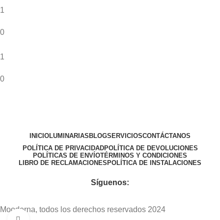
1
0
1
0
INICIO
LUMINARIAS
BLOG
SERVICIOS
CONTÁCTANOS
POLÍTICA DE PRIVACIDAD
POLÍTICA DE DEVOLUCIONES
POLÍTICAS DE ENVÍO
TÉRMINOS Y CONDICIONES
LIBRO DE RECLAMACIONES
POLÍTICA DE INSTALACIONES
Síguenos:
Mooderna, todos los derechos reservados 2024
Click to enlarge