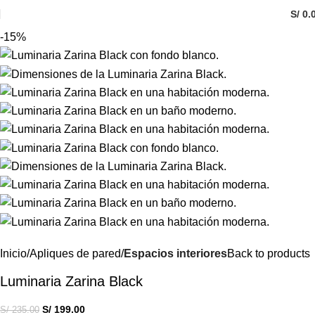
S/
0.
0
items
-15%
Inicio
Apliques de pared
Espacios interiores
Back to products
Luminaria Zarina Black
S/
199.00
S/
235.00