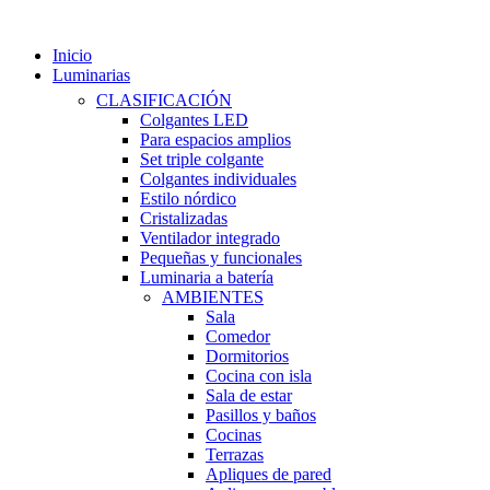
Inicio
Luminarias
CLASIFICACIÓN
Colgantes LED
Para espacios amplios
Set triple colgante
Colgantes individuales
Estilo nórdico
Cristalizadas
Ventilador integrado
Pequeñas y funcionales
Luminaria a batería
AMBIENTES
Sala
Comedor
Dormitorios
Cocina con isla
Sala de estar
Pasillos y baños
Cocinas
Terrazas
Apliques de pared