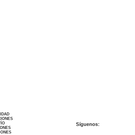
CIDAD
CIONES
VÍO
Síguenos:
IONES
IONES