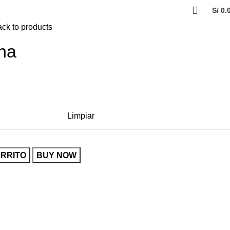
S/
0.
0
items
ck to products
na
Limpiar
ARRITO
BUY NOW