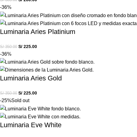
-36%
Luminaria Aries Platinium
S/
225.00
S/
350.00
-36%
Luminaria Aries Gold
S/
225.00
S/
350.00
-25%
Sold out
Luminaria Eve White