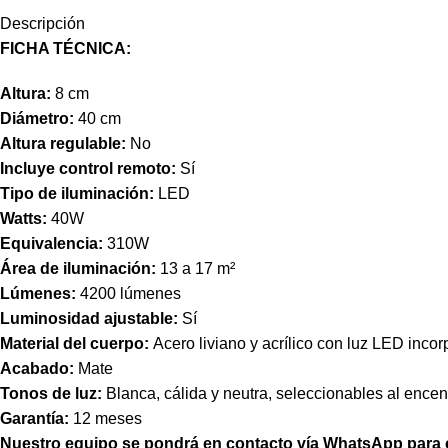
Descripción
FICHA TÉCNICA:
Altura:
8 cm
Diámetro:
40 cm
Altura regulable:
No
Incluye control remoto:
Sí
Tipo de iluminación:
LED
Watts:
40W
Equivalencia:
310W
Área de iluminación:
13 a 17 m²
Lúmenes:
4200 lúmenes
Luminosidad ajustable:
Sí
Material del cuerpo:
Acero liviano y acrílico con luz LED inco
Acabado:
Mate
Tonos de luz:
Blanca, cálida y neutra, seleccionables al encend
Garantía:
12 meses
Nuestro equipo se pondrá en contacto vía WhatsApp para co