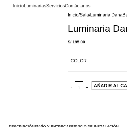
Inicio
Luminarias
Servicios
Contáctanos
Inicio
Sala
Luminaria Dana
Ba
Luminaria Da
S/
195.00
COLOR
AÑADIR AL C
DESCRIPCIÓN
ENVÍO Y ENTREGA
SERVICIO DE INSTALACIÓN