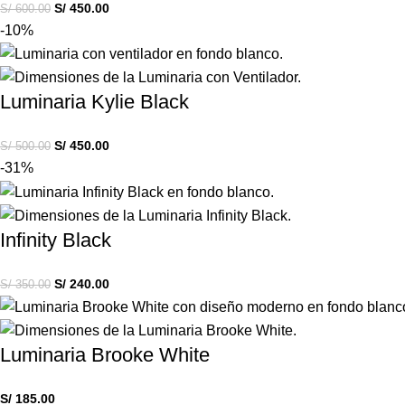
S/
450.00
S/
600.00
-10%
Luminaria Kylie Black
S/
450.00
S/
500.00
-31%
Infinity Black
S/
240.00
S/
350.00
Luminaria Brooke White
S/
185.00